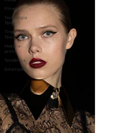
Fitness
Tecnologia
Têxtil
Tingimento
Têxtil
Matéria-
prima
Tendência
Estampa