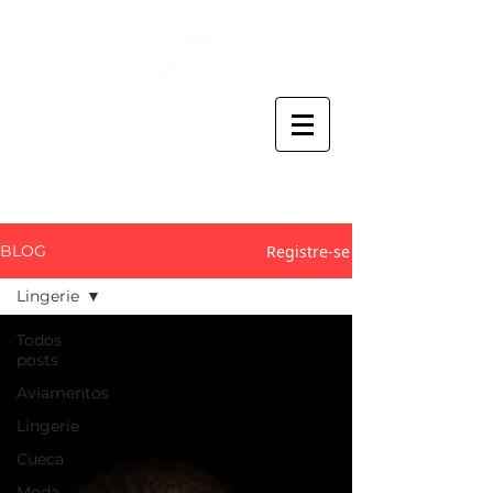
Thaís Claro
ATELIER CRIATIVO
Registre-se
BLOG
Lingerie
Todos
posts
Aviamentos
Lingerie
Cueca
Moda