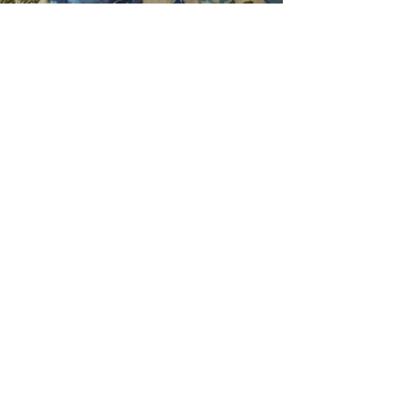
18 de abr. de 2022
1 min de leitura
Show de texturas na
Lingerie
As texturas invadem a moda íntima