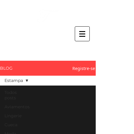
Thaís Claro
ATELIER CRIATIVO
Registre-se
BLOG
Estampa
Todos
posts
Aviamentos
Lingerie
Cueca
Moda