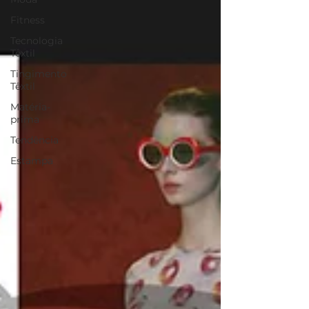
Fitness
Tecnologia
Têxtil
Tingimento
Têxtil
Matéria-
prima
Tendência
Estampa