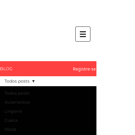
Thaís Claro
ATELIER CRIATIVO
Registre-se
BLOG
Todos posts
Todos posts
Aviamentos
Lingerie
Cueca
Moda