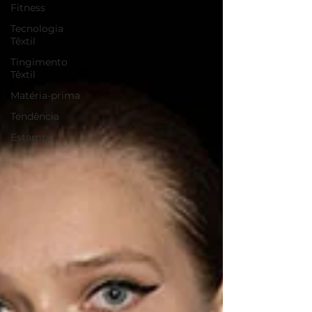
Fitness
Tecnologia
Têxtil
Tingimento
Têxtil
Matéria-prima
Tendência
Estampa