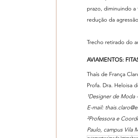
prazo, diminuindo a 
redução da agressão
Trecho retirado do ar
AVIAMENTOS: FIT
Thaís de França Clar
Profa. Dra. Heloisa 
¹Designer de Moda — 
E-mail: thais.claro@es
²Professora e Coord
Paulo, campus Vila M