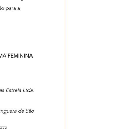
do para a 
MA FEMININA
 Estrela Ltda. 
anguera de São 