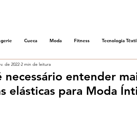
ngerie
Cueca
Moda
Fitness
Tecnologia Têxti
ev. de 2022
2 min de leitura
Estampa
é necessário entender ma
as elásticas para Moda Ín