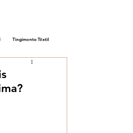
BLOG
PORTFÓLIO
SOBRE
CONTATO
l
Tingimento Têxtil
is
tima?