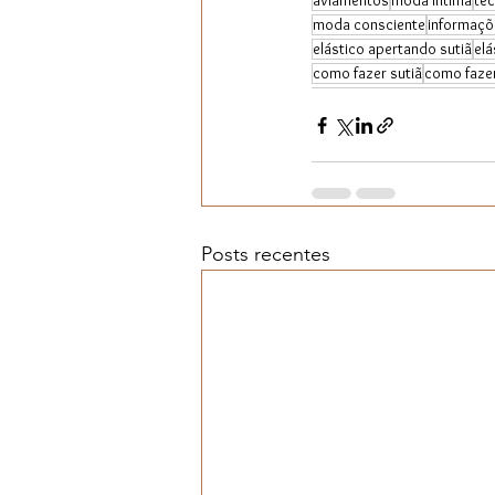
aviamentos
moda íntima
tec
moda consciente
informaçõ
elástico apertando sutiã
elá
como fazer sutiã
como fazer
Posts recentes