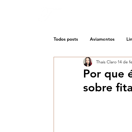
Thaís Claro
ATELIER CRIATIVO
Todos posts
Aviamentos
Li
Thaís Claro
14 de f
Matéria-prima
Tendência
Por que 
sobre fit