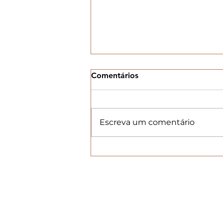
Comentários
Escreva um comentário
Coleção SENSUALE de
Dolce & Gabbana: Um
espetáculo para moda
íntima