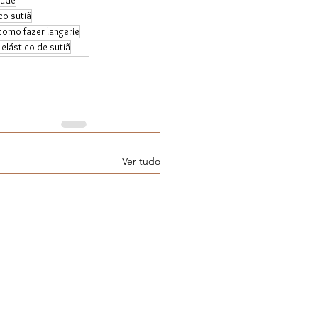
aúde
co sutiã
como fazer langerie
 elástico de sutiã
Ver tudo