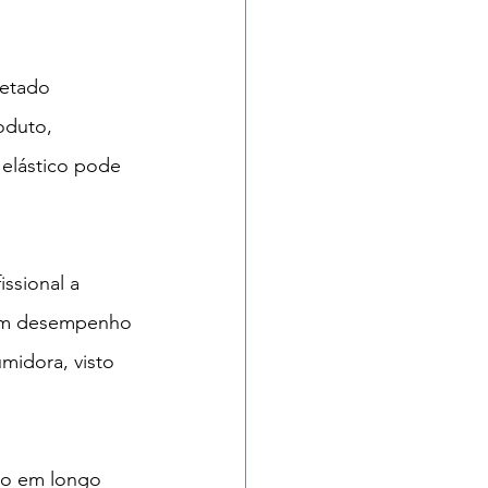
jetado 
oduto, 
 elástico pode 
ssional a 
bom desempenho 
midora, visto 
mo em longo 