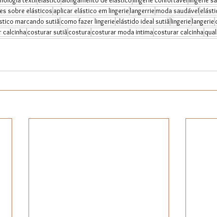
nologia têxtil
elástico
alongamento de elástico
lingerie confortável
lingerie s
es sobre elásticos
aplicar elástico em lingerie
langerrie
moda saudável
elásti
stico marcando sutiã
como fazer lingerie
elástido ideal sutiã
lingerie
langerie
 calcinha
costurar sutiã
costura
costurar moda intima
costurar calcinha
qual