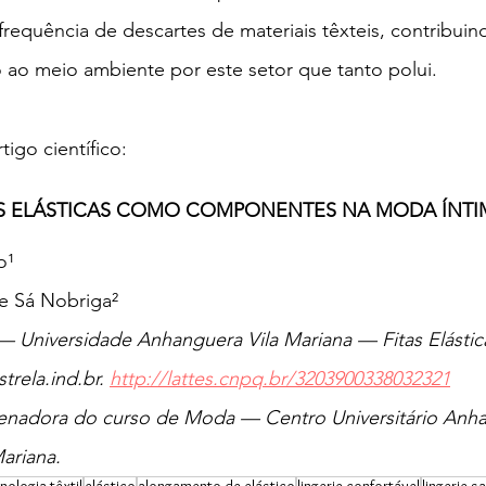
frequência de descartes de materiais têxteis, contribuin
 ao meio ambiente por este setor que tanto polui.
tigo científico:
AS ELÁSTICAS COMO COMPONENTES NA MODA ÍNTI
o¹
de Sá Nobriga²
Universidade Anhanguera Vila Mariana — Fitas Elásticas
trela.ind.br. 
http://lattes.cnpq.br/3203900338032321
enadora do curso de Moda — Centro Universitário Anh
ariana.