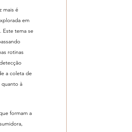
z mais é 
explorada em 
 Este tema se 
passando 
s rotinas 
 detecção 
e a coleta de 
 quanto à 
 que formam a 
sumidora, 