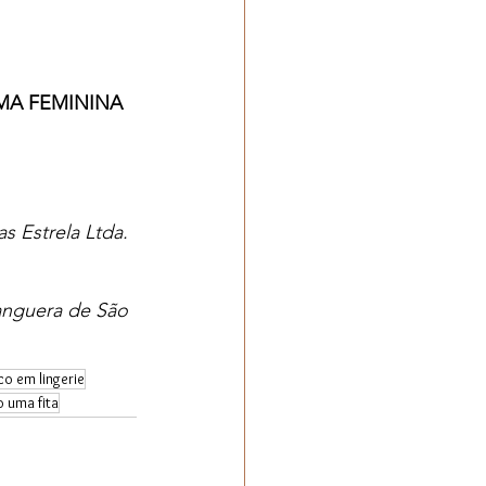
MA FEMININA
 Estrela Ltda. 
anguera de São 
co em lingerie
o uma fita