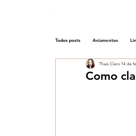
Thaís Claro
ATELIER CRIATIVO
Todos posts
Aviamentos
Li
Thaís Claro
14 de f
Matéria-prima
Tendência
Como class