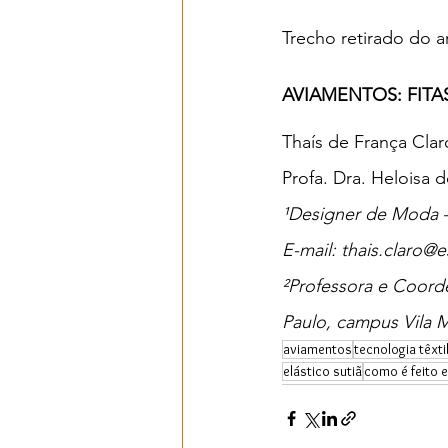
Trecho retirado do ar
AVIAMENTOS: FIT
Thaís de França Clar
Profa. Dra. Heloisa 
¹Designer de Moda — 
E-mail: thais.claro@es
²Professora e Coord
Paulo, campus Vila M
aviamentos
tecnologia têxti
elástico sutiã
como é feito e