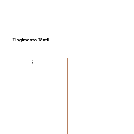
BLOG
PORTFÓLIO
SOBRE
CONTATO
l
Tingimento Têxtil