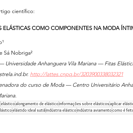
tigo científico:
AS ELÁSTICAS COMO COMPONENTES NA MODA ÍNTI
o¹
de Sá Nobriga²
Universidade Anhanguera Vila Mariana — Fitas Elásticas
trela.ind.br. 
http://lattes.cnpq.br/3203900338032321
enadora do curso de Moda — Centro Universitário Anh
ariana.
l
elástico
alongamento de elástico
informações sobre elásticos
aplicar elásti
lástico
elástido ideal sutiã
indústria elástico
indústria aviamento
como é feit