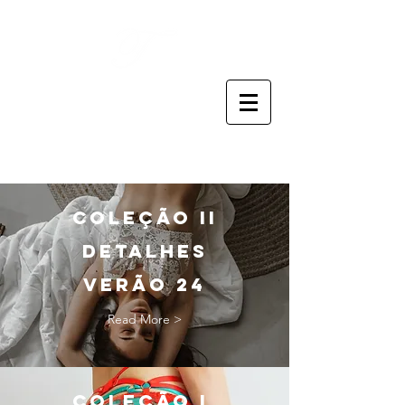
Thaís Claro
ATELIER CRIATIVO
coleção ii
DETALHES
VERÃO 24
Read More >
COLEÇÃO I